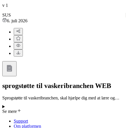
v
1
SUS
6. juli 2026
sprogstøtte til vaskeribranchen WEB
Sprogstøtte til vaskeribranchen, skal hjælpe dig med at lære og
forstå ord, du vil møde i dit arbejde. Det er et interaktivt
deltagermateriale, med fokus på at styrke forståelse af faglige udtryk
Se mere
i branchen Materialet kan tilgås på computer, IPad eller
mobiltelefon, Kurset er delt i 2, en ordbogsdel og en del med
Support
sprogtræning. I ordbogsdelen kan du finde forklaringer til ord, du vil
Om platformen