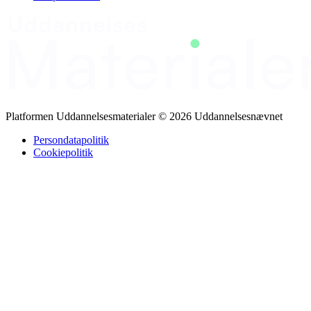
møde i hverdagen på vaskeriet I sprogtræningsdelen kan du arbejde
videre med forskellige ord eller emner fra ordbogen. Når du har
været igennem Sprogstøtte til vaskeribranchen, kan du altid besøge
kurset igen, slå ord op du ikke kan huske hvad betyder, eller
hvordan du siger dette. Kurset gør din hverdag i vaskeriet lettere.
Platformen Uddannelsesmaterialer © 2026 Uddannelsesnævnet
Persondatapolitik
Cookiepolitik