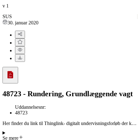
v
1
SUS
30. januar 2020
48723 - Rundering, Grundlæggende vagt
Uddannelsesnr
:
48723
Her finder du link til Thinglink- digitalt undervisningsforløb der kan
anvendes i runderingsundervisning.
Se mere