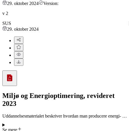
29. oktober 2024
Version:
v
2
SUS
29. oktober 2024
Miljø og Energioptimering, revideret
2023
Uddannelsesmaterialet beskriver hvordan man producere energi- og
miljøbelastning i bygning via korrekt drift, teknik (fx varme,
ventilation, lys) og ændret brugeradfærd.
Se mere