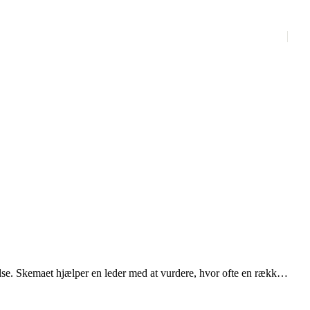
lse. Skemaet hjælper en leder med at vurdere, hvor ofte en række
 “Sjældent/aldrig”, “Sommetider”, “Ofte” og “Meget ofte”.
m opmærksomhed og hurtige antagelser, kommunikation og