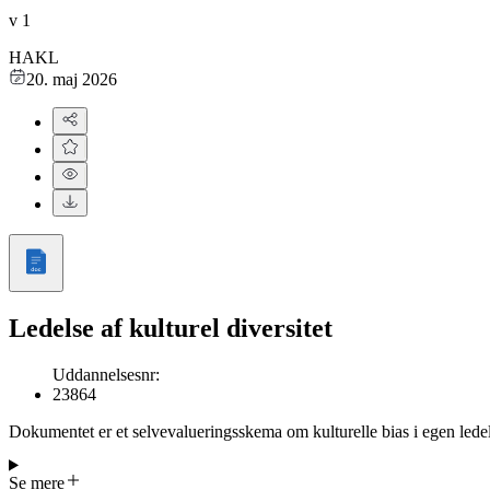
v
1
HAKL
20. maj 2026
Ledelse af kulturel diversitet
Uddannelsesnr
:
23864
Dokumentet er et selvevalueringsskema om kulturelle bias i egen lede
udsagn passer i hverdagen, ved at vælge mellem fire svarmuligheder:
Udsagnene er samlet i fem temaområder, der blandt andet handler o
Se mere