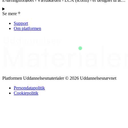
E-læringsforløbet - Værdikæden - LCA (scorm) - er designet til at
indgå som et læringselement i følgende kurser: 23075 Analyse af
bæredygtighedsdata i adm. opgaver (som eksempel) 23077 Digitale
Se mere
teknologier og AI til klimaberegninger (som eksempel) 23079
Emballageforbrug og bæredygtig rådgivning 23080 Vurder
Support
produkters klimaaftryk i merkantile opgaver Dette modul
Om platformen
introducerer livscyklusvurdering (LCA) som en metode til at
kortlægge et produkts miljøpåvirkning fra råmateriale til affald eller
genbrug. Formålet er at identificere de mest belastende trin –
“hotspots” – hvor ændringer kan give den største bæredygtige
gevinst.
Platformen Uddannelsesmaterialer © 2026 Uddannelsesnævnet
Persondatapolitik
Cookiepolitik