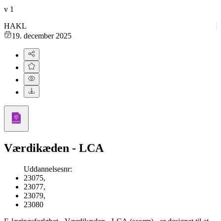
v
1
HAKL
19. december 2025
Værdikæden - LCA
Uddannelsesnr
:
23075
,
23077
,
23079
,
23080