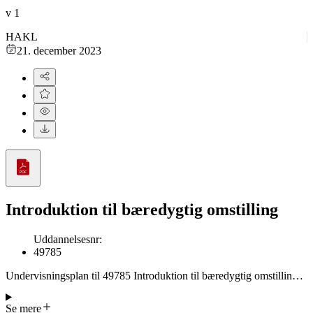
v
1
HAKL
21. december 2023
Introduktion til bæredygtig omstilling
Uddannelsesnr
:
49785
Undervisningsplan til 49785 Introduktion til bæredygtig omstilling,
modul 1, del af forløb. Undervisningsmaterialer og -planer til
forløbet Bæredygtighed i detail, bestående af uddannelserne: Modul
Se mere