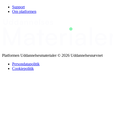
1: Introduktion til bæredygtig omstilling (49785) Modul 2:
Bæredygtigt salg (21989) Modul 3: Bæredygtig butiksdrift (21990)
Support
Om platformen
Platformen Uddannelsesmaterialer © 2026 Uddannelsesnævnet
Persondatapolitik
Cookiepolitik