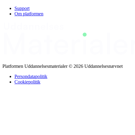
ækvivalenter samt klimakompasset. Dette materiale giver deltagerne
en struktureret gennemgang af EU‑taksonomiforordningen.
Support
Om platformen
Platformen Uddannelsesmaterialer © 2026 Uddannelsesnævnet
Persondatapolitik
Cookiepolitik