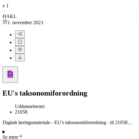
v
1
HAKL
1. november 2023
EU's taksonomiforordning
Uddannelsesnr
:
21058
Digitalt læringsmateriale - EU's taksonomiforordning - til 21058
Introduktion til virksomhedens klimaregnskab. Indeholder moduler
om klimaregnskab, EU's taksonomi, GHG, Scope 1, 2 og 3, CO2-
Se mere