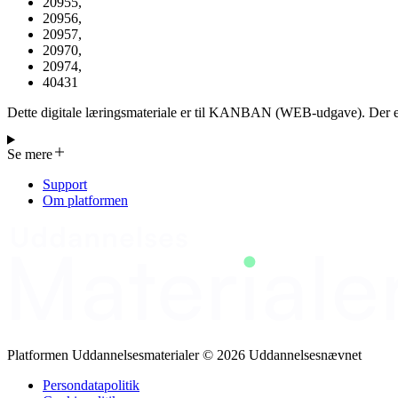
20955
,
20956
,
20957
,
20970
,
20974
,
40431
Dette digitale læringsmateriale er til KANBAN (WEB-udgave). Der er udviklet 5 lean-baserede digitale læringsmaterialer
(mikrolæring), der kan anvendes på LMS-systemer: Introduktion 
Værdistrømsanalyse (Materiale er udviklet til brug i kurserne 20907
Se mere
20974 og 40431)
Support
Om platformen
Platformen Uddannelsesmaterialer © 2026 Uddannelsesnævnet
Persondatapolitik