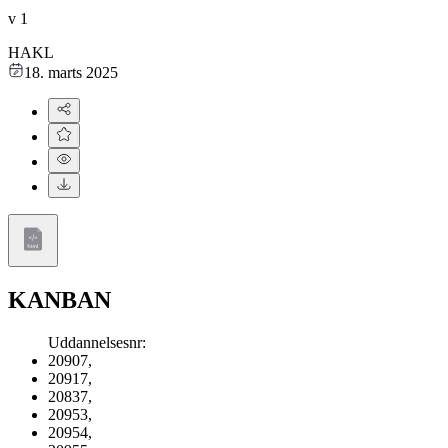
v
1
HAKL
18. marts 2025
KANBAN
Uddannelsesnr
:
20907
,
20917
,
20837
,
20953
,
20954
,