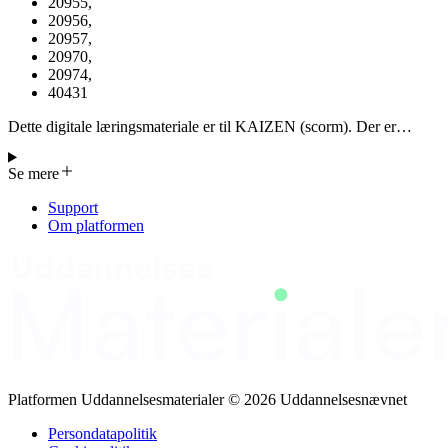
20955
,
20956
,
20957
,
20970
,
20974
,
40431
Dette digitale læringsmateriale er til KAIZEN (scorm). Der er
udviklet 5 lean-baserede digitale læringsmaterialer (mikrolæring),
der kan anvendes på LMS-systemer: Introduktion til 5S-konceptet,
Se mere
PDCA, KAIZEN, KANBAN samt Værdistrømsanalyse (Materiale
er udviklet til brug i kurserne 20907, 20917, 20837, 20953, 20954,
Support
20955, 20956, 20957, 20970, 20974 og 40431)
Om platformen
Platformen Uddannelsesmaterialer © 2026 Uddannelsesnævnet
Persondatapolitik