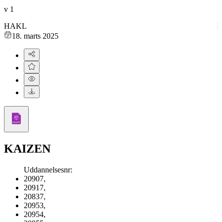
v
1
HAKL
18. marts 2025
KAIZEN
Uddannelsesnr
:
20907
,
20917
,
20837
,
20953
,
20954
,