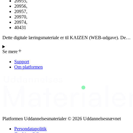
20955
,
20956
,
20957
,
20970
,
20974
,
40431
Dette digitale læringsmateriale er til KAIZEN (WEB-udgave). Der
er udviklet 5 lean-baserede digitale læringsmaterialer (mikrolæring),
der kan anvendes på LMS-systemer: Introduktion til 5S-konceptet,
Se mere
PDCA, KAIZEN, KANBAN samt Værdistrømsanalyse (Materiale
er udviklet til brug i kurserne 20907, 20917, 20837, 20953, 20954,
Support
20955, 20956, 20957, 20970, 20974 og 40431)
Om platformen
Platformen Uddannelsesmaterialer © 2026 Uddannelsesnævnet
Persondatapolitik