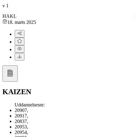
v
1
HAKL
18. marts 2025
KAIZEN
Uddannelsesnr
:
20907
,
20917
,
20837
,
20953
,
20954
,