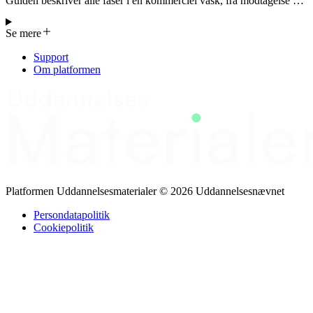
Guiden beskriver alle faser i en kommerciel vask, fra modtagelse og
sortering af tekstiler til vask, tørring og håndtering af spildevand.
Den fremhæver vigtigheden af korrekt sortering af bomuld, uld,
Se mere
syntetika og farvefast samt de gængse vaskeruter og temperaturer for
GEA/Siemens og Sinnerske-maskiner.
Support
Om platformen
Platformen Uddannelsesmaterialer © 2026 Uddannelsesnævnet
Persondatapolitik
Cookiepolitik