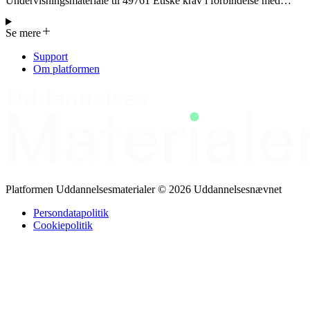
Undervisningsmateriale til 49761 Etiske krav i forbindelse med
begravelsesbehandlingen. Der gives en oversigt over de vigtigste
temaer: 1) Etiske beslutningsprocesser og konfliktløsning i
Se mere
begravelsestjenester. 2) En gennemgang af dansk lovgivning og de
specifikke etiske retningslinjer, herunder praktiske case‑analyser for
Support
at anvende reglerne korrekt. 3) Sorgforståelse og støtte til pårørende,
Om platformen
hvor deltagerne lærer at identificere sorgfaser og udvikle
omsorgsfulde kommunikationsstrategier. 4) Visuel og fysisk design
af begravelsesfaciliteter, med fokus på æstetik, bæredygtighed og
tilgængelighed. 5) En opsamling af nøglepunkter og interaktive
øvelser, der sikrer, at deltagerne kan anvende de teoretiske indsigter i
deres daglige arbejde og udvikle konkrete handlingsplaner. 6)
Afsluttende evaluering og feedback, hvor deltagerne vurderer,
hvordan de har integreret træningen i deres professionelle praksis og
kan justere deres tilgang ud fra erfaringerne.
Platformen Uddannelsesmaterialer © 2026 Uddannelsesnævnet
Persondatapolitik
Cookiepolitik