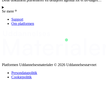
Dette dokument præsenterer en detaljeret agenda for et tre-dages
træningsprogram med fokus på motivation, coaching og feedback.
Agendaen er opbygget i 57 sektioner, hver med en kort beskrivelse,
Se mere
tidsramme og indhold. Hovedtemaerne gentages i løbet af
programmet, herunder motivation, coaching, refleksion og feedback,
Support
og hvert modul er tydeligt struktureret. Programmet er opdelt i tre
Om platformen
dage med start- og sluttider, planlagte pauser og et afsluttende
moment. Selvom der ikke er angivet specifikke kursusudbydere eller
deltagerkategorier, er læringsmålene og aktivitetsbeskrivelserne klare
og målrettede.
Platformen Uddannelsesmaterialer © 2026 Uddannelsesnævnet
Persondatapolitik
Cookiepolitik