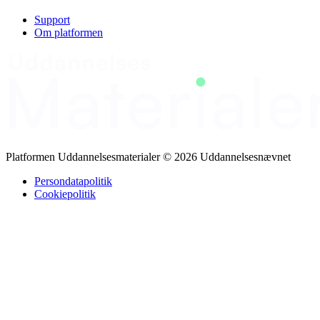
metode og udstyr (fx pløkker eller vægte) efter underlaget, så teltet
står stabilt og ikke vælter i vind og vejr.
Support
Om platformen
Platformen Uddannelsesmaterialer © 2026 Uddannelsesnævnet
Persondatapolitik
Cookiepolitik