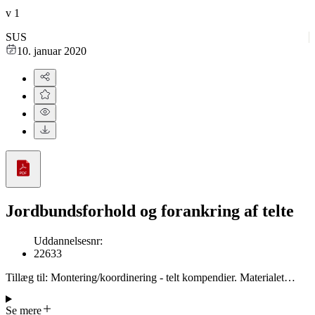
v
1
SUS
10. januar 2020
Jordbundsforhold og forankring af telte
Uddannelsesnr
:
22633
Tillæg til: Montering/koordinering - telt kompendier. Materialet
handler om, hvordan jordens type og tilstand påvirker, hvordan telte
skal forankres sikkert. Den forklarer, at man skal vælge den rigtige
Se mere