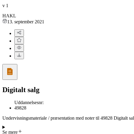
v
1
HAKL
13. september 2021
Digitalt salg
Uddannelsesnr
:
49828
Undervisningsmateriale / præsentation med noter til 49828 Digitalt salg
mod udviklere og produktansvarlige. Det beskriver nøglefunktionerne 
kategori‑ID’er. Fokus ligger også på ordre‑søgning og en QR‑kode, der 
Se mere