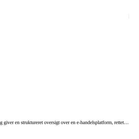
 giver en struktureret oversigt over en e‑handelsplatform, rettet
for søgning og filtrering samt håndtering af produkt‑ og
kan integreres for hurtig adgang til specifikke sider.