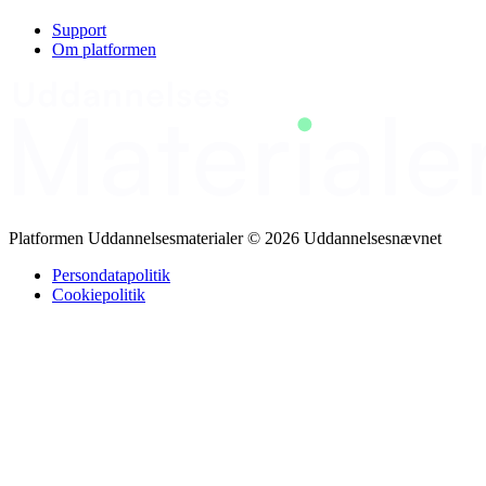
tørreproces, betydningen af restfugtighed, og hvordan forskellige
efterbehandlingsmetoder som rulle, steamer, presning og manuel
Support
sammenlægning sikrer et pænt finish. Der lægges vægt på effektivt
Om platformen
produktionsflow, ergonomi, arbejdsmiljø og medarbejderegenskaber
som opmærksomhed, fleksibilitet og ansvarlighed. Målet er høj
kvalitet, færre fejl og et godt samlet vaskeriservice-resultat.
Platformen Uddannelsesmaterialer © 2026 Uddannelsesnævnet
Persondatapolitik
Cookiepolitik