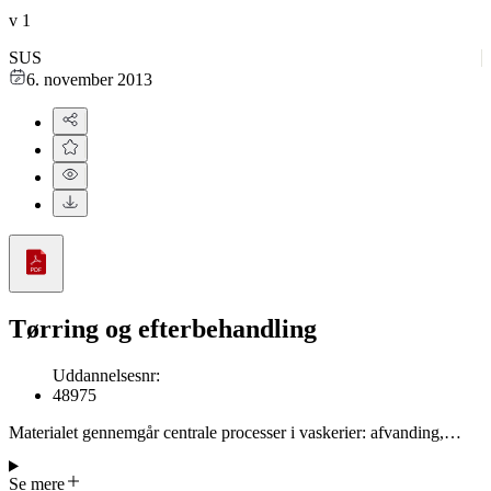
v
1
SUS
6. november 2013
Tørring og efterbehandling
Uddannelsesnr
:
48975
Materialet gennemgår centrale processer i vaskerier: afvanding,
tørring og efterbehandling af tekstiler samt håndtering af pletter,
slitage og kvalitetskontrol. Det beskriver krav til korrekt vaske- og
Se mere