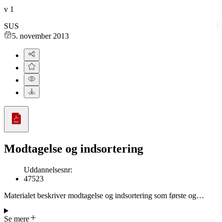
v
1
SUS
5. november 2013
Modtagelse og indsortering
Uddannelsesnr
:
47523
Materialet beskriver modtagelse og indsortering som første og
afgørende led i vaskeriets produktionsflow. Tøjet registreres, vejes
og sorteres efter tekstiltype, snavsniveau og kundekategori for at
Se mere