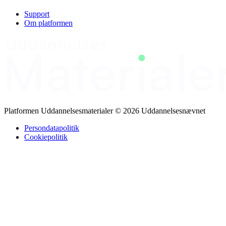
sikre korrekt vask, undgå fejl og levere tøjet tilbage i rette mængde
og kvalitet. Der gennemgås mikrobiologi og smitteveje, da snavset
Support
tøj kan indeholde bakterier, svampe og virus, hvilket stiller krav til
Om platformen
personlig hygiejne, brug af handsker og adskillelse af ren og uren
del. Fejlsortering kan føre til omvask, misfarvning og tab af
effektivitet. Materialet gennemgår også pH‑forståelse, sikker
håndtering af kemi samt arbejdsmiljø, herunder APV, ergonomi,
tunge løft og forebyggelse af EGA for at undgå slid og skader i
indsorteringen.
Platformen Uddannelsesmaterialer © 2026 Uddannelsesnævnet
Persondatapolitik
Cookiepolitik