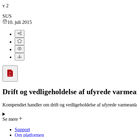
v
2
SUS
10. juli 2015
Drift og vedligeholdelse af ufyrede varme
Kompendiet handler om drift og vedligeholdelse af ufyrede varmeanl
energi, temperatur og tryk samt hvordan man beregner en bygnings 
varmesystemer, herunder centralvarme og fjernvarme, og beskriver k
Se mere
Materialet giver også praktisk viden om vandbehandling, indregulering
energibesparende. Endelig behandles styring og automatik, som bruges 
Support
Om platformen