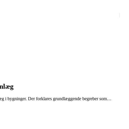
anlæg
æg i bygninger. Der forklares grundlæggende begreber som
varmebehov. Derudover gennemgås opbygningen af forskellige
omponenter som pumper, ventiler og ekspansionsbeholdere.
 og optimal drift, så anlæg fungerer effektivt og
til at regulere varme og sikre komfort i bygninger.