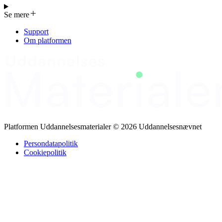
kan anvendes af alle på 49683 Bæredygtigt indkøb, uanset om
kurset er et element i AMU til AU-forløb. Materialerne er udviklet
Se mere
så de matcher niveau i forhold til at få afkortet Akademifaget
Bæredygtig forretningsforståelse. Klimaforandringer,
Support
ressourcemangel er temaer, der arbejdes med på akademifaget.
Om platformen
Materialet kan også bruges til kurserne 45214 Ledelse af bæredygtig
forretningsudvikling samt 45251 Ledelse af grøn omstilling og
bæredygtighed.
Platformen Uddannelsesmaterialer © 2026 Uddannelsesnævnet
Persondatapolitik
Cookiepolitik