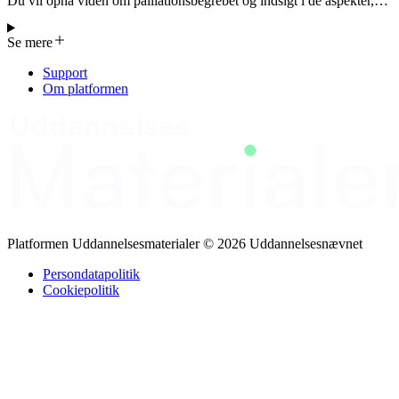
Du vil opnå viden om palliationsbegrebet og indsigt i de aspekter,
der knytter sig til det at have en livstruende sygdom. Du vil få viden
om de hyppigst forekommende symptomer samt
Se mere
lindringsmuligheder af disse. Du vil få viden om og kompetencer til
at kunne yde sygepleje og omsorg til borgere og pårørende med
Support
behov for palliativ indsats, med særlig opmærksomhed på egen og
Om platformen
tværfaglige samarbejdspartneres rolle, ansvar og kompetencer. Du
vil desuden få viden om, hvordan man som fagperson tager vare på
sig selv i arbejdet med målgruppen og palliation.
Platformen Uddannelsesmaterialer © 2026 Uddannelsesnævnet
Persondatapolitik
Cookiepolitik