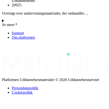
Uddannelsesnr
:
20925
Oversigt over undervisningsmaterialer, der omhandler
bæredygtighed, cirkulær økonomi, greenwashing, shitstorms og
storytelling. Materialerne er understøttet af relevante links, herunder
Se mere
YouTube‑videoer, nyhedsartikler fra Europarl og DR samt slides og
webinarer fra Videnscenterportalen. Formålet er at give lærere og
Support
studerende adgang til pålidelig, opdateret indhold, som kan
Om platformen
anvendes i undervisningen eller kompetenceudviklingen. Centrale
begreber og terminologi – såsom "bæredygtighed", "cirkulær
økonomi" "greenwashing" og "shitstorm" – fremhæves gentagne
gange for at styrke forståelsen. Målgruppen er primært
uddannelsesinstitutioner og fagfolk, der beskæftiger sig med
bæredygtighed, kommunikation og digital kultur. Dokumentet
fungerer som en praktisk ressource, der faciliterer læring og
diskussion omkring aktuelle og relevante emner inden for
bæredygtig udvikling og mediepraksis.
Platformen Uddannelsesmaterialer © 2026 Uddannelsesnævnet
Persondatapolitik
Cookiepolitik