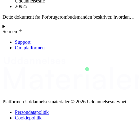
Uddannelsesnr
:
20925
Dette dokument fra Forbrugerombudsmanden beskriver, hvordan
virksomheder skal håndtere etiske og miljømæssige påstande i
markedsføringen. Påstande som 'miljøvenlig' eller 'børnearbejde‑fri'
Se mere
skal være relevante for produktet, afbalancerede og ikke
vildledende. Der kræves dokumentation, som kan fremlægges under
Support
kontrol og skal opdateres, hvis teknologiske eller lovmæssige
Om platformen
forhold ændrer sig. Virksomheder må profilere sig som etiske eller
miljøbevidste kun gennem konkrete, dokumenterbare mål og
handlingsplaner. Mærkningsordninger, symboler og certifikater skal
forklares og angive de berettigede produkter; private ordninger
kræver særskilt test. Vejledningen giver en detaljeret ramme for
korrekt formulering, dokumentation og opdatering af etiske og
miljømæssige påstande i Danmark.
Platformen Uddannelsesmaterialer © 2026 Uddannelsesnævnet
Persondatapolitik
Cookiepolitik