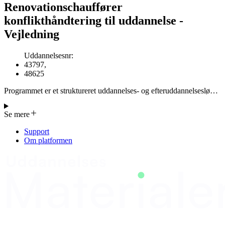
Renovationschauffører
konflikthåndtering til uddannelse -
Vejledning
Uddannelsesnr
:
43797
,
48625
Programmet er et struktureret uddannelses- og efteruddannelsesløb
for renovationschauffører med fokus på kommunikation og
konflikthåndtering. Det har til formål at styrke relationerne mellem
Se mere
chauffører og borgere og forbedre sikkerhed og samarbejde under
affaldssamling. Centralt er at skabe ligeværdig dialog og forstå egne
Support
signaler samt deres fortolkning. Det anvender konkrete øvelser som
Om platformen
'Jeg er OK – Du er OK', 'Ord – Tonefald – Kropssprog' og
'Konflikttrappen', som er i overensstemmelse med AMU‑mål 43797.
Metodisk kombineres korte teoretiske oplæg med plenumsdialog,
gruppeøvelser og individuelle refleksioner. Løbende positiv
feedback og anerkendelse er afgørende, samtidig med brug af sjove
og motionerende øvelser for at bevare energien. Underviseren skal
have faglig kompetence inden for renovationsområdet,
kommunikationsværktøjer og evne til at facilitere
sidelæringssituationer. Programmet er til både nyuddannede og