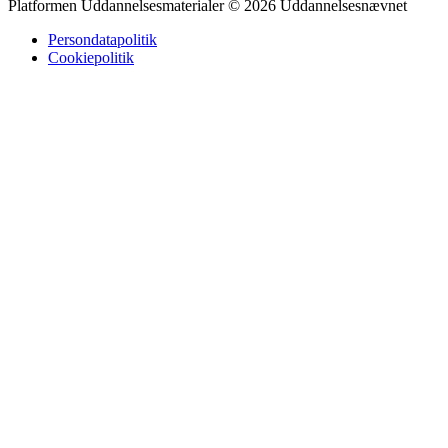
erfarne chauffører og kan tilpasses efter AMU‑krav.
Platformen Uddannelsesmaterialer © 2026 Uddannelsesnævnet
Persondatapolitik
Cookiepolitik