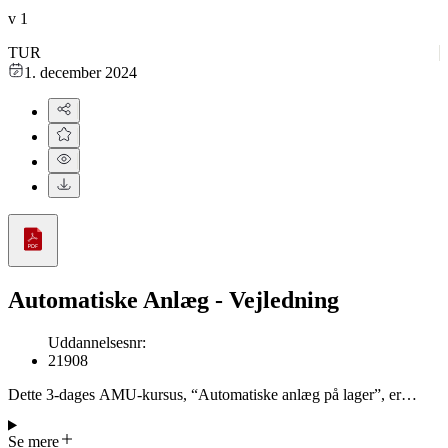
v
1
TUR
1. december 2024
Automatiske Anlæg - Vejledning
Uddannelsesnr
:
21908
Dette 3‑dages AMU‑kursus, “Automatiske anlæg på lager”, er
designet til 16‑18 årige elever på 6.–9. klassetrin og kan følges med
yderligere 4‑6 år af uddannelse. Kurset omhandler automatisering i
Se mere