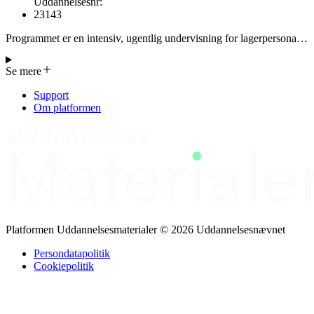
Uddannelsesnr
:
23143
Programmet er en intensiv, ugentlig undervisning for lagerpersonale,
der fokuserer på at forstå og anvende autonome lagersystemer.
Dagen starter med grundlæggende begreber – automatiseringstyper,
Se mere
ind- og udgående flows, sensorer, nødstopp, SOP'er, dataintegritet,
sikkerhed og miljø. Gennem case‑studier, simuleringer og en
Support
virksomhedsvistning lærer deltagerne at analysere hændelser,
Om platformen
identificere procedurale mangler og udvikle korrigerende
foranstaltninger. Praktiske øvelser omfatter autonome
flowsimulation, sikkerhedsaudits og kvalitetskontrol, efterfulgt af
oprettelse af procedurerejser, kontroltabeller og
risikoredigeringsplaner. Afslutningsvis præsenterer grupperne deres
resultater, gennemgår en multiple‑choice test og evaluerer kurset via
“Vis Kvalitet”. Programmet kombinerer teknisk viden med
sikkerhed, kvalitet, data‑styring og miljøhensyn, og giver deltagerne
redskaber til at forbedre og styre autonome lagersystemer.
Platformen Uddannelsesmaterialer © 2026 Uddannelsesnævnet
Persondatapolitik
Cookiepolitik