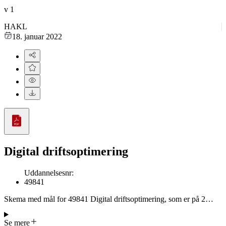
v
1
HAKL
18. januar 2022
Digital driftsoptimering
Uddannelsesnr
:
49841
Skema med mål for 49841 Digital driftsoptimering, som er på 2
dage. Deltagerne får praktiske kompetencer i optimering af digitale
forretningsdrift gennem anvendelse af nøgletal, KPI’er,
Se mere