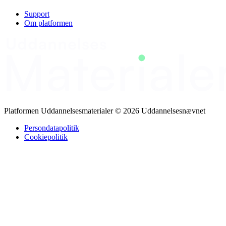
SMART‑mål og analyseværktøjer. Indholdet er opdelt i seks
nøgleområder: analyse af nøgletal og lagerstatus, dropshipping,
Support
oversættelse af data til digitale tiltag, Business Model Canvas, Value
Om platformen
Proposition Map og SOSTAC‑model. Uddannelsen forventes at
give deltagerne evnen til at omsætte teori til praksis, identificere og
implementere optimeringsmuligheder samt anvende strukturerede
modeller for at forbedre den digitale drift. Anbefalingen er at bruge
mange virkelige eksempler for at konkretisere læringen.
Platformen Uddannelsesmaterialer © 2026 Uddannelsesnævnet
Persondatapolitik
Cookiepolitik