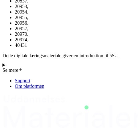
20837
,
20953
,
20954
,
20955
,
20956
,
20957
,
20970
,
20974
,
40431
Dette digitale læringsmateriale giver en introduktion til 5S-
konceptet. Der er udviklet 5 lean-baserede digitale læringsmaterialer
(mikrolæring), der kan anvendes på LMS-systemer: Introduktion til
Se mere
5S-konceptet, PDCA, KAIZEN, KANBAN samt
Værdistrømsanalyse (Materiale er udviklet til brug i kurserne 20907,
Support
20917, 20837, 20953, 20954, 20955, 20956, 20957, 20970, 20974
Om platformen
og 40431)