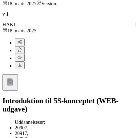
18. marts 2025
Version:
v
1
HAKL
18. marts 2025
Introduktion til 5S-konceptet (WEB-
udgave)
Uddannelsesnr
:
20907
,
20917
,