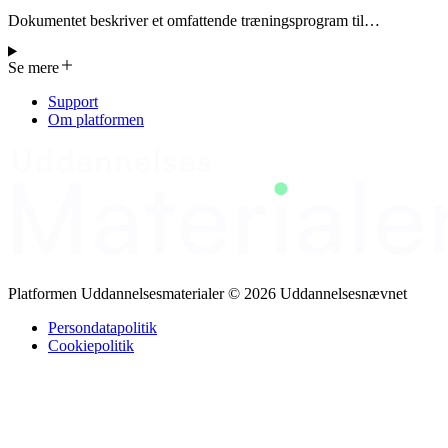
Dokumentet beskriver et omfattende træningsprogram til
professionelle i offentlig transportsektor, der fokuserer på
servicekvalitet, kundeservice og klageretning. Programmet er opdelt
Se mere
i fem dage med specifikke emner som lederskab, forandringsledelse,
kundeservice og klageresolution. Der er en balance mellem teori og
Support
praksis, med indhold som gruppearbejde, individuelle opgaver og
Om platformen
plenarforløb. Programmet afsluttes med en certificeringsprøve, der
består af flervalgsspørgsmål og en casesammenhæng, med klare
regler om materielbrug og håndtering af fejlagtige prøver.
Dokumentet angiver også kravene til instruktører og
undervisningsfaciliteter, for at sikre en struktureret og effektiv
læringssituation.
Platformen Uddannelsesmaterialer © 2026 Uddannelsesnævnet
Persondatapolitik
Cookiepolitik