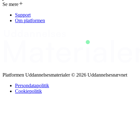
kategorier (brand, kriminelle handlinger, teknik/miljø/overvågning,
Se mere
energitab/besparelse, vandskade og service). Kompendiet er
beregnet til at hjælpe vagter med at udføre deres opgaver effektivt
Support
og i overensstemmelse med lovgivningen. Der er også givet
Om platformen
praktiske råd om signalement, rapportering og kommunikation, samt
en huskeregel for at beskrive køretøjer og personer.
Platformen Uddannelsesmaterialer © 2026 Uddannelsesnævnet
Persondatapolitik
Cookiepolitik