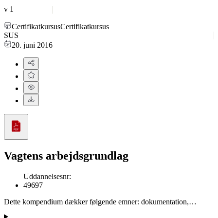
v
1
Certifikatkursus
Certifikatkursus
SUS
20. juni 2016
Vagtens arbejdsgrundlag
Uddannelsesnr
:
49697
Dette kompendium dækker følgende emner: dokumentation,
signalement, hovedarbejdsopgaver og specifikke opgaver i seks