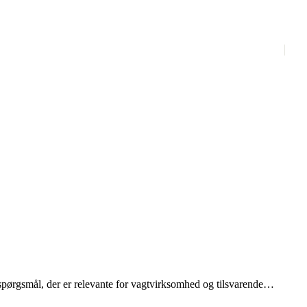
pørgsmål, der er relevante for vagtvirksomhed og tilsvarende
hed, overvågning og arbejdsmiljø.