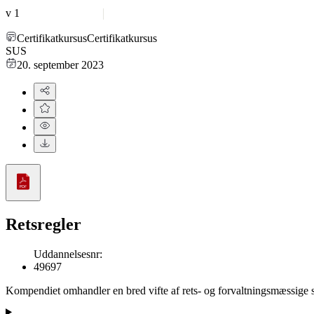
v
1
Certifikatkursus
Certifikatkursus
SUS
20. september 2023
Retsregler
Uddannelsesnr
:
49697
Kompendiet omhandler en bred vifte af rets- og forvaltningsmæssige s
områder. Den dækker både lovgivning, retspleje, strafret, etik, sikker