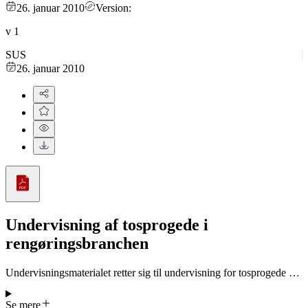
26. januar 2010
Version:
v
1
SUS
26. januar 2010
Undervisning af tosprogede i
rengøringsbranchen
Undervisningsmaterialet retter sig til undervisning for tosprogede og
det indeholder følgende emner: forforståelse, gråzonesprog, og
ordlister til Daglig erhvervsrengøring
Se mere