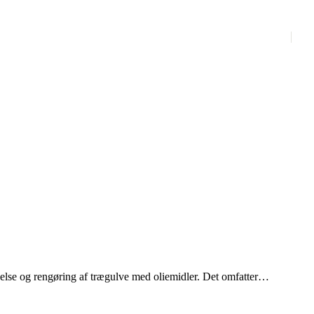
else og rengøring af trægulve med oliemidler. Det omfatter
ng og olietilførsel, samt rengøringsteknikker og vedligeholdelse.