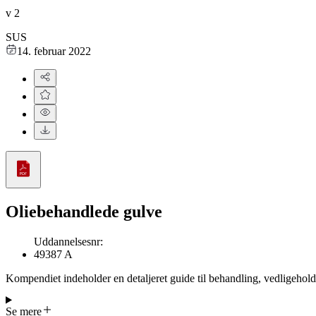
v
2
SUS
14. februar 2022
Oliebehandlede gulve
Uddannelsesnr
:
49387 A
Kompendiet indeholder en detaljeret guide til behandling, vedligehold
information om olietyper, træsorter, arbejdsmiljø, maskiner til rengøri
Se mere