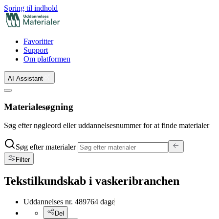
Spring til indhold
Favoritter
Support
Om platformen
AI Assistant
Materialesøgning
Søg efter nøgleord eller uddannelsesnummer for at finde materialer
Søg efter materialer
Filter
Tekstilkundskab i vaskeribranchen
Uddannelses nr.
48976
4
dage
Del