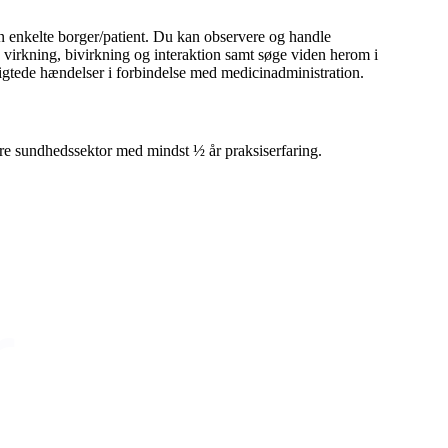
n enkelte borger/patient. Du kan observere og handle
virkning, bivirkning og interaktion samt søge viden herom i
igtede hændelser i forbindelse med medicinadministration.
ære sundhedssektor med mindst ½ år praksiserfaring.