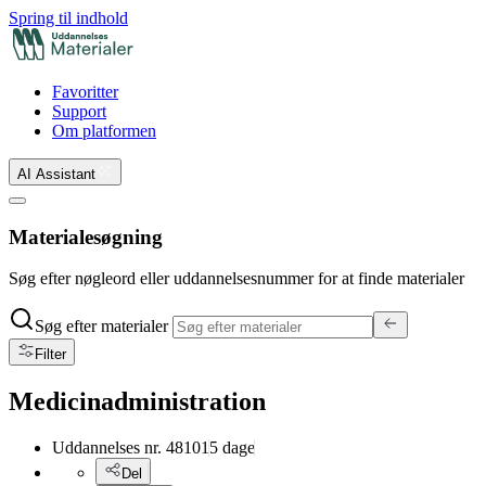
Spring til indhold
Favoritter
Support
Om platformen
AI Assistant
Materialesøgning
Søg efter nøgleord eller uddannelsesnummer for at finde materialer
Søg efter materialer
Filter
Medicinadministration
Uddannelses nr.
48101
5
dage
Del