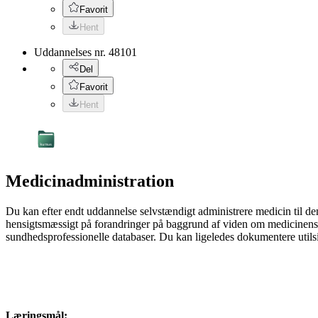
Favorit
Hent
Uddannelses nr.
48101
Del
Favorit
Hent
Medicinadministration
Du kan efter endt uddannelse selvstændigt administrere medicin til den enkelte borger/
hensigtsmæssigt på forandringer på baggrund af viden om medicinens 
sundhedsprofessionelle databaser. Du kan ligeledes dokumentere utils
Læringsmål: