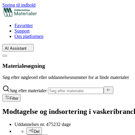
Spring til indhold
Favoritter
Support
Om platformen
AI Assistant
Materialesøgning
Søg efter nøgleord eller uddannelsesnummer for at finde materialer
Søg efter materialer
Filter
Modtagelse og indsortering i vaskeribranc
Uddannelses nr.
47523
2
dage
Del