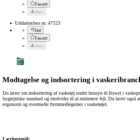
Favorit
Hent
Uddannelses nr.
47523
Del
Favorit
Hent
Modtagelse og indsortering i vaskeribranc
Du lærer om indsortering af vasketøj under hensyn til flowet i vaskepr
hygiejniske standard og medvirke til at minimere fejl. Du lærer også at være opmærksom på egen sikkerhed både i forhold til hygiejne,
ergonomi og eventuelle fremmedlegemer i vasketøjet.
Læringsmål: