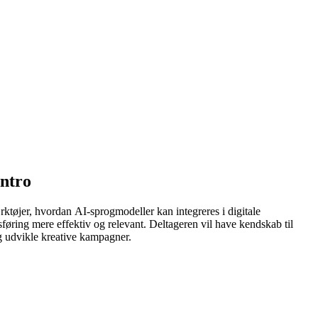
Intro
rktøjer, hvordan AI-sprogmodeller kan integreres i digitale
øring mere effektiv og relevant. Deltageren vil have kendskab til
g udvikle kreative kampagner.